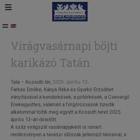
Virágvasárnapi böjti
karikázó Tatán
Tata – Kossuth tér,
2025. április 13.
Farkas Emőke, Kánya Réka és Gyurkó Erzsébet
irányításával a kenderkések, a pötörkések, a Csevergő
Énekegyüttes, valamint a forgórózsások tizedik
alkalommal töltik meg együtt a Kossuth teret 2025.
április 13-án délelőtt.
A száz virágszál vasárnapjaként is ismert
rendezvényen a tavaszi időszak jellemző táncaival, a