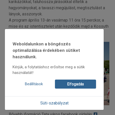
karikázókkal, faluhossza járásokkal éltetik a
hagyományokat, a tavaszi megújulást, megtisztulást a
lányok, asszonyok.
A program április 13-án vasárnap 11 óra 15 perckor, a
mise és az istentisztelet után kezdődik majd a Kossuth
téren.
Weboldalunkon a böngészés
optimalizálása érdekében sütiket
használunk.
Kérjük, a folytatáshoz erősítse meg a sütik
használatát!
Beállítások
Elfogadás
Süti-szabályzat
Bővebb iformáció Tata város facebook oldalán: