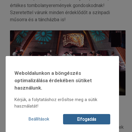
értékes tombolanyeremények gondoskodnak!
Szeretettel várunk minden érdeklődőt a színpadi
műsorra és a táncházba is!
Weboldalunkon a böngészés
optimalizálása érdekében sütiket
használunk.
Kérjük, a folytatáshoz erősítse meg a sütik
Programok:
használatát!
18.00-tól 19:00-ig a 11 résztvevő együttes színpadi
Beállítások
Elfogadás
bemutatója
20.00-tól táncház az együttesek művészeti vezetőinek