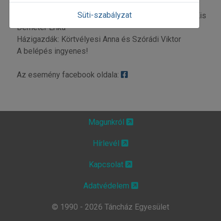
tanításával
Süti-szabályzat
Közreműködik a Prima Volta zenekar, Kis István és Kis
Demeter Erika
Házigazdák: Körtvélyesi Anna és Szórádi Viktor
A belépés ingyenes!
Az esemény facebook oldala:
Magunkról
Hírlevél
Kapcsolat
Adatvédelem
© 1990 - 2026 Táncház Egyesület