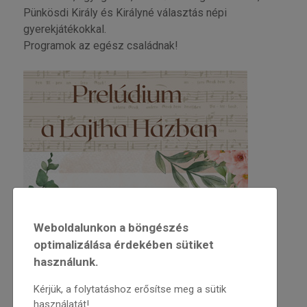
Pünkösdi Király és Királyné választás népi
gyerekjátékokkal.
Programok az egész családnak!
Weboldalunkon a böngészés
optimalizálása érdekében sütiket
használunk.
Kérjük, a folytatáshoz erősítse meg a sütik
használatát!