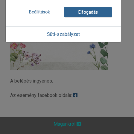
Beállítások
Elfogadás
Süti-szabályzat
A belépés ingyenes.
Az esemény facebook oldala:
Magunkról