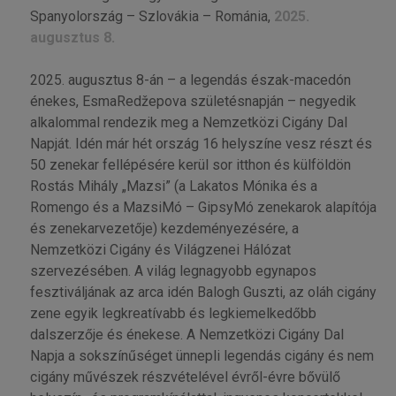
Spanyolország – Szlovákia – Románia,
2025.
augusztus 8.
2025. augusztus 8-án – a legendás észak-macedón
énekes, EsmaRedžepova születésnapján – negyedik
alkalommal rendezik meg a Nemzetközi Cigány Dal
Napját. Idén már hét ország 16 helyszíne vesz részt és
50 zenekar fellépésére kerül sor itthon és külföldön
Rostás Mihály „Mazsi” (a Lakatos Mónika és a
Romengo és a MazsiMó – GipsyMó zenekarok alapítója
és zenekarvezetője) kezdeményezésére, a
Nemzetközi Cigány és Világzenei Hálózat
szervezésében. A világ legnagyobb egynapos
fesztiváljának az arca idén Balogh Guszti, az oláh cigány
zene egyik legkreatívabb és legkiemelkedőbb
dalszerzője és énekese. A Nemzetközi Cigány Dal
Napja a sokszínűséget ünnepli legendás cigány és nem
cigány művészek részvételével évről-évre bővülő