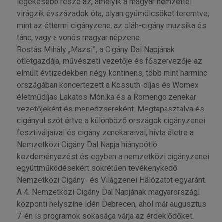
legékesebb része az, amelyik a magyar nemzettel
virágzik évszázadok óta, olyan gyümölcsöket teremtve,
mint az éttermi cigányzene, az oláh-cigány muzsika és
tánc, vagy a vonós magyar népzene.
Rostás Mihály „Mazsi”, a Cigány Dal Napjának
ötletgazdája, művészeti vezetője és főszervezője az
elmúlt évtizedekben négy kontinens, több mint harminc
országában koncertezett a Kossuth-díjas és Womex
életműdíjas Lakatos Mónika és a Romengo zenekar
vezetőjeként és menedzsereként. Megtapasztalva és
cigányul szót értve a különböző országok cigányzenei
fesztiváljaival és cigány zenekaraival, hívta életre a
Nemzetközi Cigány Dal Napja hiánypótló
kezdeményezést és egyben a nemzetközi cigányzenei
együttműködésekért sokrétűen tevékenykedő
Nemzetközi Cigány- és Világzenei Hálózatot egyaránt.
A 4. Nemzetközi Cigány Dal Napjának magyarországi
központi helyszíne idén Debrecen, ahol már augusztus
7-én is programok sokasága várja az érdeklődőket.