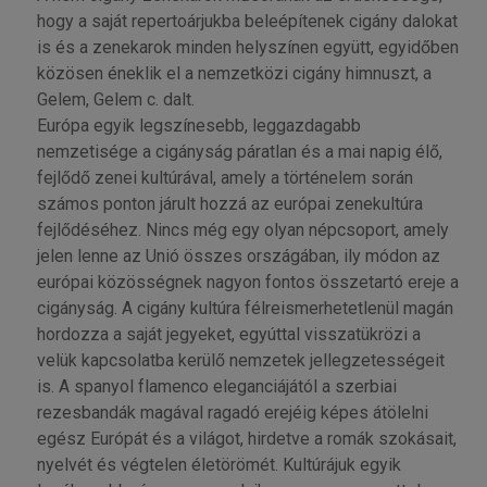
hogy a saját repertoárjukba beleépítenek cigány dalokat
is és a zenekarok minden helyszínen együtt, egyidőben
közösen éneklik el a nemzetközi cigány himnuszt, a
Gelem, Gelem c. dalt.
Európa egyik legszínesebb, leggazdagabb
nemzetisége a cigányság páratlan és a mai napig élő,
fejlődő zenei kultúrával, amely a történelem során
számos ponton járult hozzá az európai zenekultúra
fejlődéséhez. Nincs még egy olyan népcsoport, amely
jelen lenne az Unió összes országában, ily módon az
európai közösségnek nagyon fontos összetartó ereje a
cigányság. A cigány kultúra félreismerhetetlenül magán
hordozza a saját jegyeket, egyúttal visszatükrözi a
velük kapcsolatba kerülő nemzetek jellegzetességeit
is. A spanyol flamenco eleganciájától a szerbiai
rezesbandák magával ragadó erejéig képes átölelni
egész Európát és a világot, hirdetve a romák szokásait,
nyelvét és végtelen életörömét. Kultúrájuk egyik