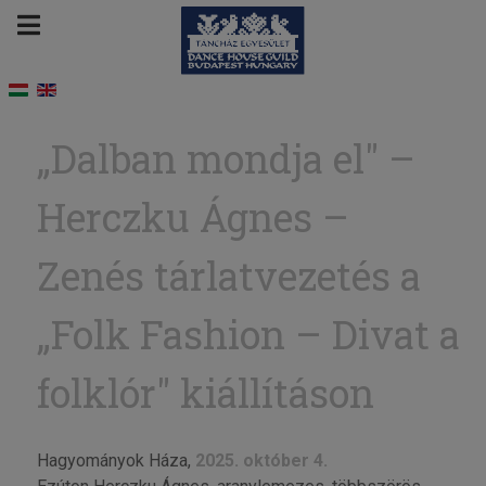
„Dal­ban mond­ja el" –
Hercz­ku Ág­nes –
Zenés tárlatvezetés a
„Folk Fashion – Divat a
folklór" kiállításon
Hagyományok Háza,
2025. október 4.