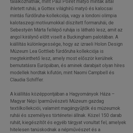
találkozhatnak, mint Paul Poiret matyó minták által
ihletett ruhái, a Gottex világhírű matyó és kalocsai
mintás fürdőruha-kollekciója, vagy a londoni olimpia
kalotaszegi motívumokkal díszített formaruhái, de
Sebestyén Márta fellépő ruhája is látható lesz, amit az
angol királynő előtt viselt a Buckingham palotában. A
kiállítás különlegessége, hogy az izraeli Holon Design
Múzeum Lea Gottlieb fürdőruha kollekciója is
megtekinthető lesz, amely most először kerülnek
bemutatásra Európában, és aminek darabjait olyan híres
modellek hordtak kifutón, mint Naomi Campbell és
Claudia Schiffer.
A kiállítás középpontjában a Hagyományok Háza –
Magyar Népi Iparművészeti Múzeum gazdag
textilkollekciói, valamint magángyűjtők és múzeumok
ruhái és személyes történetei állnak. Közel 150 darab
ruhát, kiegészítőt és egyéb tárgyat vonultat fel, amelyek
hitelesen tanúskodnak a népművészet és a