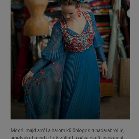
Mesél majd arról a három különleges ruhadarabról is,
amelyeket mind a Fölszállott a páva című, éveken át