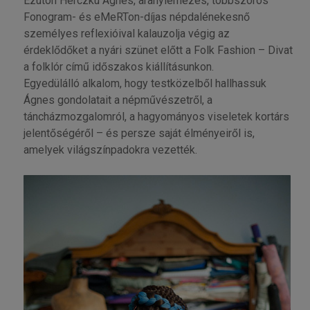
Ezúton Herczku Ágnes, aranylemezes, többszörös
Fonogram- és eMeRTon-díjas népdalénekesnő
személyes reflexióival kalauzolja végig az
érdeklődőket a nyári szünet előtt a Folk Fashion – Divat
a folklór című időszakos kiállításunkon.
Egyedülálló alkalom, hogy testközelből hallhassuk
Ágnes gondolatait a népművészetről, a
táncházmozgalomról, a hagyományos viseletek kortárs
jelentőségéről – és persze saját élményeiről is,
amelyek világszínpadokra vezették.