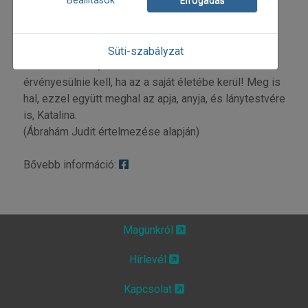
Beállítások
Elfogadás
segítségre szoruló koldussal szemben, avagy csak
akkor lennének könyörületesek, ha kiderül, hogy a
kolduló testvérpár hozzátartozó, azaz önös érdektől
Süti-szabályzat
vezérelve. A fiú, Bíró János tanításának akkor is
érvényesülnie kell, ha az a saját életébe kerül! Meg is
hal, ezzel együtt meghal az apja, anyja, és lánytestvére
is, Katalina.
(Ábrahám Judit értelmezése alapján)
Bővebb információ:
Magunkról
Hírlevél
Kapcsolat