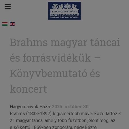
Brahms ma­gyar tán­cai
és for­rás­vi­dé­kük –
Könyvbemutató és
koncert
Hagyományok Háza,
2025. október 30.
Brahms (1833-1897) legismertebb művei közé tartozik
21 magyar tánca, amely több füzetben jelent meg, az
első kettő 1869-ben zongorára, négy kézre.