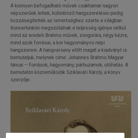
A könnyen befogadható művek csakhamar nagyon
népszerűek lettek, különböző hangszerelései pedig
hozzásegítették az ismertséghez szerte a világban.
Koncertünkön megszólalnak a teljesség igénye nélkül
mind az eredeti Brahms művek, zongorára, négy kézre,
mind azok forrásai, a kor hagyományos népi
hangszerein. A hangverseny előtt magát a kiadványt is
bemutatjuk, melynek címe: Johannes Brahms Magyar
táncai – Források, hagyomány, párhuzamok, utóhatás. A
bemutatón közreműködik Sziklavári Károly, a könyv
szerzője.