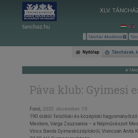
XLV. TÁNCHÁZ
tanchaz.hu
Táncház Akadémia
Tán
Nyitólap
Táncházak, 
A TÁN
Páva klub: Gyimesi e
Fonó,
2025. december 19.
190 órától: felsőloki és középloki hagyományőrz
Mestere, Varga Zsuzsanna – a Népművészet Mester
Virics Banda Gyimesközéplokról, Vrencsán Anita K