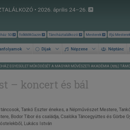
TALÁLKOZÓ • 2026. április 24–26.
cház 50
folkMAGazin
Táncháztalálkozó
Mesterek
Ifjú Mestere
tanfolyamok
Díjak
Népzene
Néptánc
CHÁZ EGYESÜLET MŰKÖDÉSÉT A MAGYAR MŰVÉSZETI AKADÉMIA (
) TÁM
st – koncert és bál
ő táncosok, Tankó Eszter énekes, a Népművészet Mestere, Tankó
e, Bodor Tibor és családja, Csalóka Táncegyüttes és Görbe Gy
óstelekből, Lukács István