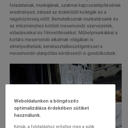
feladatainak, munkájának, szakmai kapcsolatépítésének
eredményeit, irányait az érdeklődő kollégák és a
nagyközönség előtt. Bemutatkoznak munkatársaink és
az intézményhez kötődő mesemondó szervezetek,
előadásokkal és filmvetítésekkel. Műhelymunkákkal a
kortárs mesemondó alkalmak világában is
elmélyedhetünk, kerekasztalbeszélgetéssel a
mesemondó-utánpótlás kérdéseiről is gondolkodunk.
Weboldalunkon a böngészés
optimalizálása érdekében sütiket
használunk.
Kérjük, a folytatáshoz erősítse meg a sütik