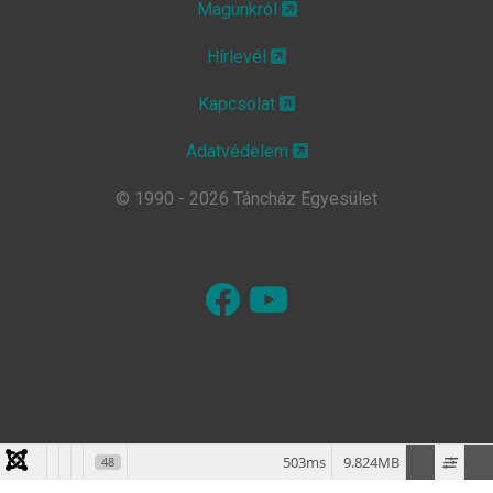
Magunkról
Hírlevél
Kapcsolat
Adatvédelem
© 1990 - 2026 Táncház Egyesület
503ms
9.824MB
48