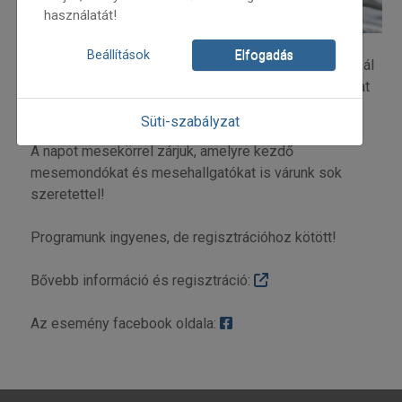
használatát!
Beállítások
Elfogadás
Volt tanfolyami hallgatóinkat is szeretettel várjuk, annál
is inkább, mivel természetesen kiváló mesemondókat
is hívtunk erre az ünnepi alkalomra!
Süti-szabályzat
A napot mesekörrel zárjuk, amelyre kezdő
mesemondókat és mesehallgatókat is várunk sok
szeretettel!
Programunk ingyenes, de regisztrációhoz kötött!
Bővebb információ és regisztráció:
Az esemény facebook oldala: