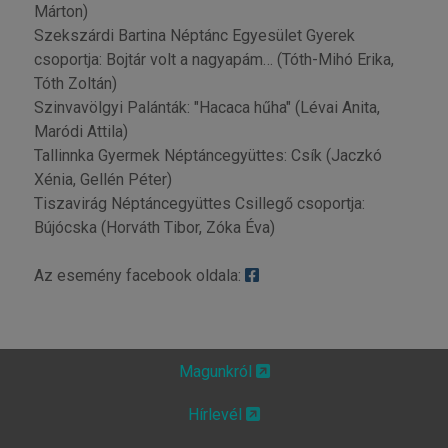
Márton)
Szekszárdi Bartina Néptánc Egyesület Gyerek
csoportja: Bojtár volt a nagyapám… (Tóth-Mihó Erika,
Tóth Zoltán)
Szinvavölgyi Palánták: "Hacaca hűha" (Lévai Anita,
Maródi Attila)
Tallinnka Gyermek Néptáncegyüttes: Csík (Jaczkó
Xénia, Gellén Péter)
Tiszavirág Néptáncegyüttes Csillegő csoportja:
Bújócska (Horváth Tibor, Zóka Éva)
Az esemény facebook oldala:
Magunkról
Hírlevél