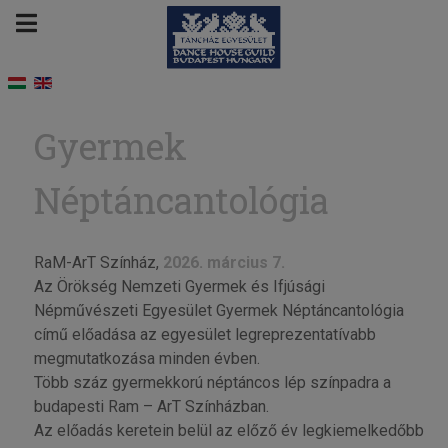
Gyermek
Néptáncantológia
RaM-ArT Színház,
2026. március 7.
Az Örökség Nemzeti Gyermek és Ifjúsági
Népművészeti Egyesület Gyermek Néptáncantológia
című előadása az egyesület legreprezentatívabb
megmutatkozása minden évben.
Több száz gyermekkorú néptáncos lép színpadra a
budapesti Ram – ArT Színházban.
Az előadás keretein belül az előző év legkiemelkedőbb