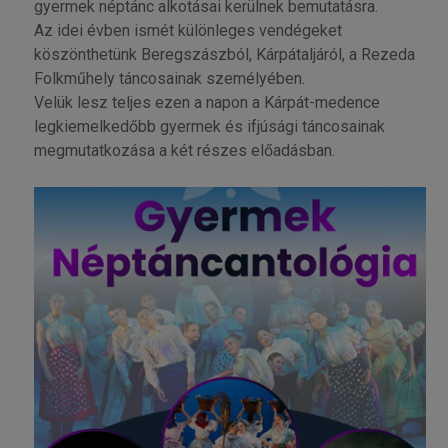
gyermek néptánc alkotásai kerülnek bemutatásra.
Az idei évben ismét különleges vendégeket
köszönthetünk Beregszászból, Kárpátaljáról, a Rezeda
Folkműhely táncosainak személyében.
Velük lesz teljes ezen a napon a Kárpát-medence
legkiemelkedőbb gyermek és ifjúsági táncosainak
megmutatkozása a két részes előadásban.