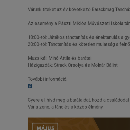
Várunk titeket az év következő Barackmag Tánchá
Az esemény a Pászti Miklós Művészeti Iskola támog
18:00-tól: Játékos tánctanítás és énektanulás a g
20:00-tól: Tánctanítás és kötetlen mulatság a felnő
Muzsikál: Mihó Attila és barátai
Házigazdák: Strack Orsolya és Molnár Bálint
További információ:
Gyere el, hívd meg a barátaidat, hozd a családodat 
Vár a zene, a tánc és a közös élmény.