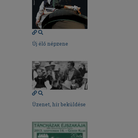
Új élő népzene
Üzenet, hír beküldése