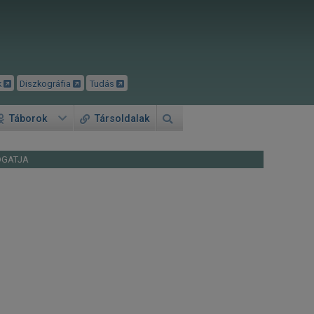
k
Diszkográfia
Tudás
Táborok
Társoldalak
OGATJA