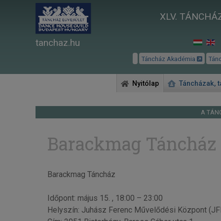
XLV. TÁNCHÁZ
tanchaz.hu
Táncház Akadémia
Tán
Nyitólap
Táncházak, 
A TÁN
Barackmag Táncház
Barackmag Táncház
Időpont: május 15. , 18:00 – 23:00
Helyszín: Juhász Ferenc Művelődési Központ (J