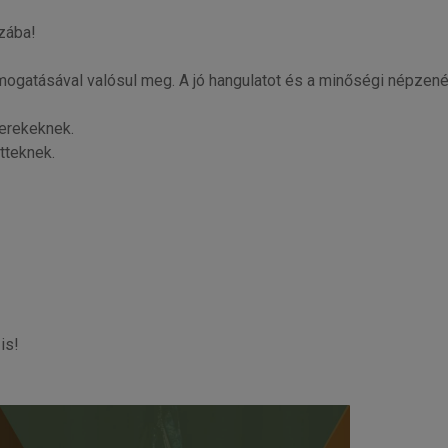
zába!
atásával valósul meg. A jó hangulatot és a minőségi népzenét e
yerekeknek.
tteknek.
is!