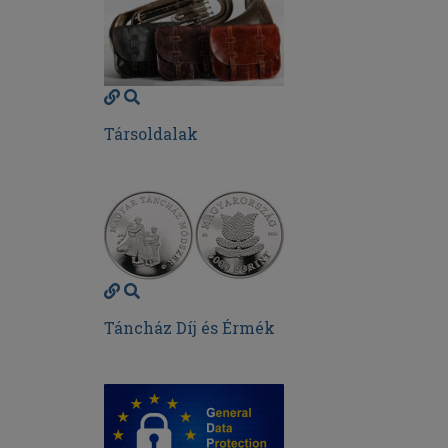
Társoldalak
Táncház Díj és Érmék