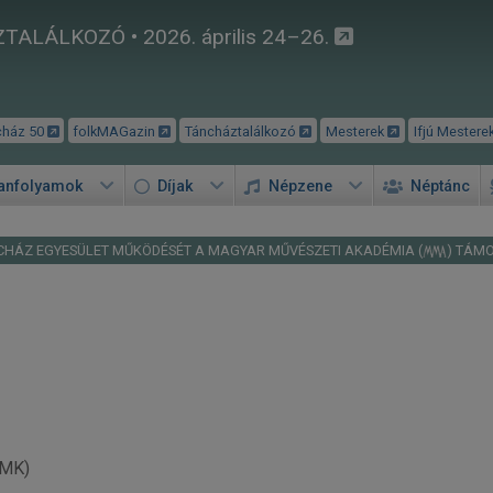
TALÁLKOZÓ • 2026. április 24–26.
cház 50
folkMAGazin
Táncháztalálkozó
Mesterek
Ifjú Mestere
tanfolyamok
Díjak
Népzene
Néptánc
CHÁZ EGYESÜLET MŰKÖDÉSÉT A MAGYAR MŰVÉSZETI AKADÉMIA (
) TÁM
FMK)