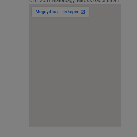
Cím: 2051 Biatorbágy, Baross Gábor utca 1.