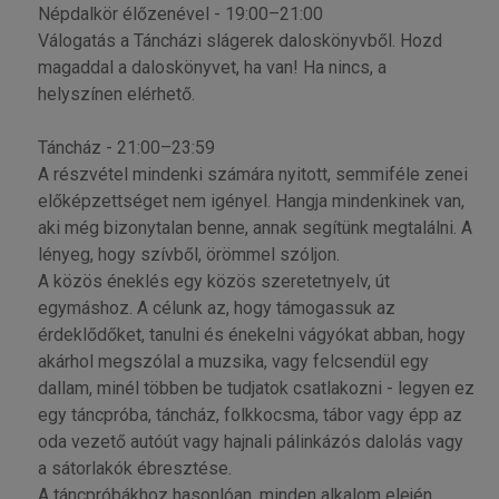
Népdalkör élőzenével - 19:00–21:00
Válogatás a Táncházi slágerek daloskönyvből. Hozd
magaddal a daloskönyvet, ha van! Ha nincs, a
helyszínen elérhető.
Táncház - 21:00–23:59
A részvétel mindenki számára nyitott, semmiféle zenei
előképzettséget nem igényel. Hangja mindenkinek van,
aki még bizonytalan benne, annak segítünk megtalálni. A
lényeg, hogy szívből, örömmel szóljon.
A közös éneklés egy közös szeretetnyelv, út
egymáshoz. A célunk az, hogy támogassuk az
érdeklődőket, tanulni és énekelni vágyókat abban, hogy
akárhol megszólal a muzsika, vagy felcsendül egy
dallam, minél többen be tudjatok csatlakozni - legyen ez
egy táncpróba, táncház, folkkocsma, tábor vagy épp az
oda vezető autóút vagy hajnali pálinkázós dalolás vagy
a sátorlakók ébresztése.
A táncpróbákhoz hasonlóan, minden alkalom elején,