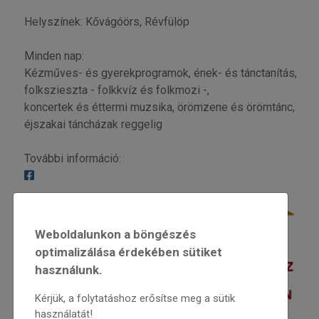
Helyszínek: Kővágóörs, Révfülöp
Minden nap:
Kézműves- és gyerekprogramok, ének- és tánctanítás,
folkszieszta - folkkvíz és folkmozi -,
koncertek és éttermi muzsika, örömzene és örömtánc,
éjszakai táncházak reggelig
További információ:
Weboldalunkon a böngészés
optimalizálása érdekében sütiket
használunk.
Kérjük, a folytatáshoz erősítse meg a sütik
használatát!