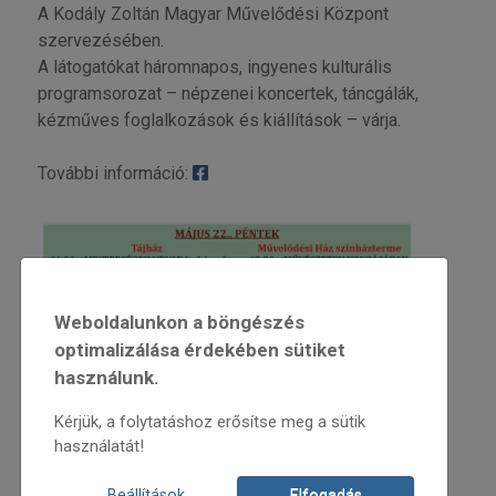
A Kodály Zoltán Magyar Művelődési Központ
szervezésében.
A látogatókat háromnapos, ingyenes kulturális
programsorozat – népzenei koncertek, táncgálák,
kézműves foglalkozások és kiállítások – várja.
További információ:
Weboldalunkon a böngészés
optimalizálása érdekében sütiket
használunk.
Kérjük, a folytatáshoz erősítse meg a sütik
használatát!
Beállítások
Elfogadás