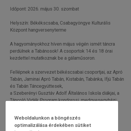
Időpont: 2026. május 30. szombat
Helyszín: Békékscsaba, Csabagyöngye Kulturális
Központ hangversenyterme
A hagyományokhoz híven május végén ismét táncra
perdülnek a Tabánosok! A csoportok 14 és 18 órai
kezdettel mutatkoznak be a gálaműsoron.
Fellépnek a szervezet békéscsabai csoportjai, az Apró
Tabán, Jaminai Apró Tabán, Kistabán, Tabánka, Ifjú Tabán
és Tabán Táncegyüttesek,
a Szeberényi Gusztáv Adolf Általános Iskola diákjai, a
Táncoló Vidék Program kondorosi, medgyesegyházi,
gerendási és nagybánhegyesi csoportjai.
Weboldalunkon a böngészés
Kísér a Bakos Zenekar.
optimalizálása érdekében sütiket