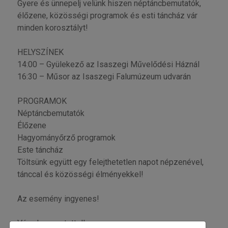
Gyere és ünnepelj velünk hiszen néptáncbemutatók,
élőzene, közösségi programok és esti táncház vár
minden korosztályt!
HELYSZÍNEK
14:00 – Gyülekező az Isaszegi Művelődési Háznál
16:30 – Műsor az Isaszegi Falumúzeum udvarán
PROGRAMOK
Néptáncbemutatók
Élőzene
Hagyományőrző programok
Este táncház
Töltsünk együtt egy felejthetetlen napot népzenével,
tánccal és közösségi élményekkel!
Az esemény ingyenes!
Várunk szeretettel!