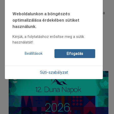
hagyományőrző programok, a magyarság évezredes
dallamai, táncai és ízei.
A pódiumszínpadon mások mellett fellép Dalinda és a
Weboldalunkon a böngészés
Fonó zenekar, Berecz István pedig táncházba hívja a
optimalizálása érdekében sütiket
látogatókat.
használunk.
Kérjük, a folytatáshoz erősítse meg a sütik
Finom falatokban sem lesz hiány az Erdély ízei
használatát!
főzőversenynek köszönhetően.
Beállítások
Elfogadás
További információ:
Süti-szabályzat