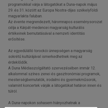
programokkal várja a látogatókat a Duna-napok május
29. és 31. között az Europa Nostra-díjas székelyföldi
magyarlakta faluban.
Az évente megrendezett, háromnapos eseménysorozat
célja a Kárpát-medencei magyarság kulturális
értékeinek bemutatásával a nemzeti identitás
erősítése.
Az egyedülálló torockói ünnepségen a magyarság
sokrétű kultúrájával ismerkedhetnek meg az
érdeklődők.
A Duna Médiaszolgáltató szervezésében immár 12.
alkalommal színes zenei és gasztronómiai programok,
mesterségbemutatók, irodalmi és gyermekműsorok,
valamint koncertek várják a látogatókat határon innen és
túlról.
A Duna-napokon sohasem hiányozhatnak a