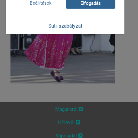
Beállítások
Elfogadás
Süti-szabályzat
Magunkról
Hírlevél
Kapcsolat