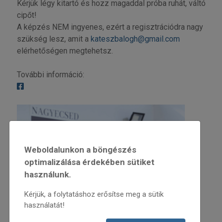
Kérjük légy kitartó és hozz magaddal próba ruhát, váltó
cipőt!
A képzés NEM ingyenes, ezért a regisztrációdra nagy
szükség lesz, amit a
kateszbalogh@gmail.com
elérhetőségen megtehetsz.
További információ:
Weboldalunkon a böngészés
optimalizálása érdekében sütiket
használunk.
Kérjük, a folytatáshoz erősítse meg a sütik
használatát!