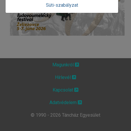
Süti-szabályzat
Magunkról
Hírlevél
Kapcsolat
Adatvédelem
© 1990 - 2026 Táncház Egyesület