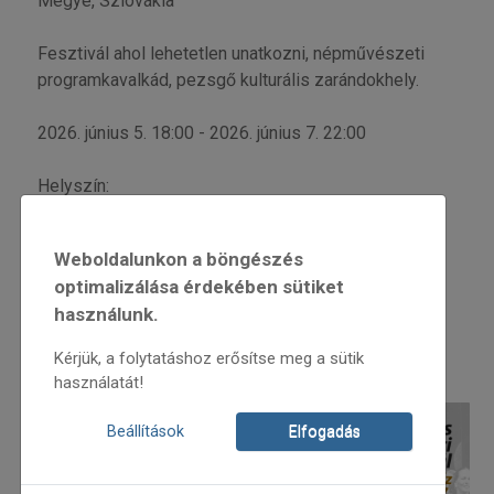
Megye, Szlovákia
Fesztivál ahol lehetetlen unatkozni, népművészeti
programkavalkád, pezsgő kulturális zarándokhely.
2026. június 5. 18:00 - 2026. június 7. 22:00
Helyszín:
Želiezovský park, Zselíz, Nyitra Megye, Szlovákia
Weboldalunkon a böngészés
Részletes információ:
optimalizálása érdekében sütiket
használunk.
Kérjük, a folytatáshoz erősítse meg a sütik
használatát!
Beállítások
Elfogadás