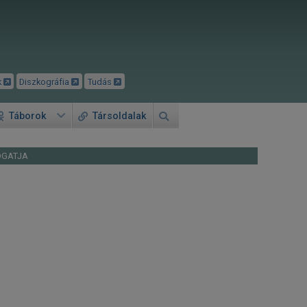
k
Diszkográfia
Tudás
Táborok
Társoldalak
OGATJA