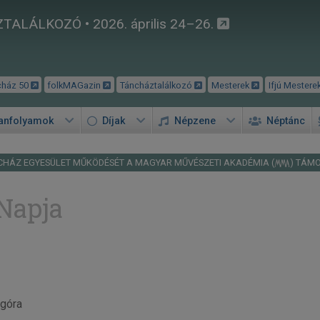
TALÁLKOZÓ • 2026. április 24–26.
cház 50
folkMAGazin
Táncháztalálkozó
Mesterek
Ifjú Mestere
tanfolyamok
Díjak
Népzene
Néptánc
CHÁZ EGYESÜLET MŰKÖDÉSÉT A MAGYAR MŰVÉSZETI AKADÉMIA (
) TÁM
 Napja
Agóra