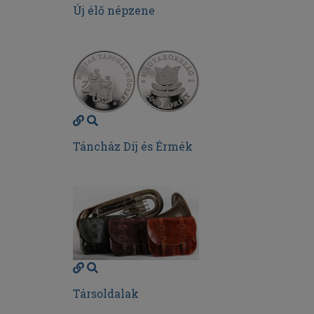
Új élő népzene
Táncház Díj és Érmék
Társoldalak