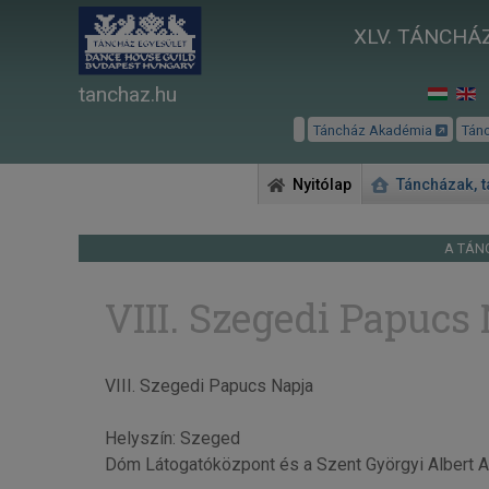
XLV. TÁNCHÁZ
tanchaz.hu
Táncház Akadémia
Tán
Nyitólap
Táncházak, 
A TÁN
VIII. Szegedi Papucs
VIII. Szegedi Papucs Napja
Helyszín: Szeged
Dóm Látogatóközpont és a Szent Györgyi Albert 