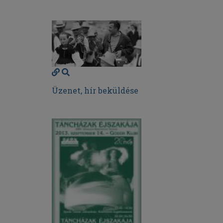
Üzenet, hír beküldése