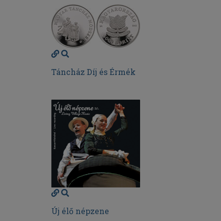
Táncház Díj és Érmék
Új élő népzene