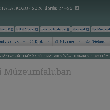
TALÁLKOZÓ • 2026. április 24–26.
cház 50
folkMAGazin
Táncháztalálkozó
Mesterek
Ifjú Mestere
tanfolyamok
Díjak
Népzene
Néptánc
CHÁZ EGYESÜLET MŰKÖDÉSÉT A MAGYAR MŰVÉSZETI AKADÉMIA (
) TÁM
tói Múzeumfaluban