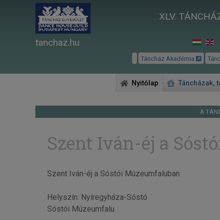
XLV. TÁNCHÁZ
tanchaz.hu
Táncház Akadémia
Tán
Nyitólap
Táncházak, 
A TÁN
Szent Iván-éj a Sós
Szent Iván-éj a Sóstói Múzeumfaluban
Helyszín: Nyíregyháza-Sóstó
Sóstói Múzeumfalu