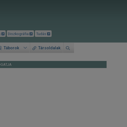
k
Diszkográfia
Tudás
Táborok
Társoldalak
OGATJA