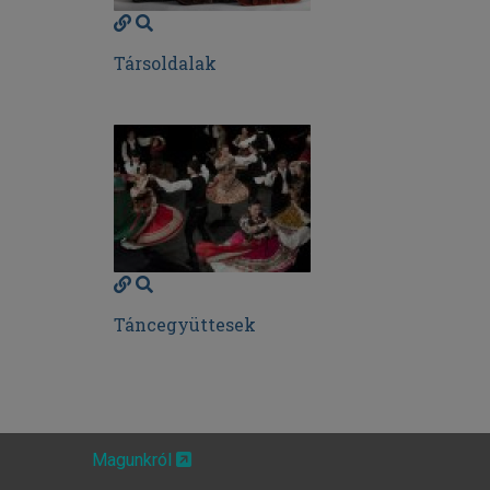
Társoldalak
Táncegyüttesek
Magunkról