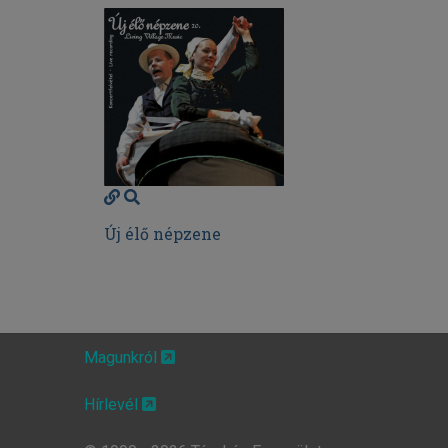
Új élő népzene
Magunkról
Hírlevél