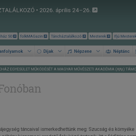
TALÁLKOZÓ • 2026. április 24–26.
cház 50
folkMAGazin
Táncháztalálkozó
Mesterek
Ifjú Mestere
tanfolyamok
Díjak
Népzene
Néptánc
CHÁZ EGYESÜLET MŰKÖDÉSÉT A MAGYAR MŰVÉSZETI AKADÉMIA (
) TÁM
 Fonóban
ájegység táncaival ismerkedhettünk meg: Szucság és környéke sa