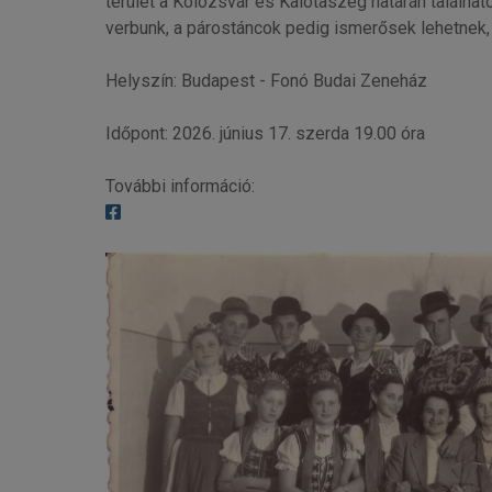
terület a Kolozsvár és Kalotaszeg határán találha
verbunk, a párostáncok pedig ismerősek lehetnek
Helyszín: Budapest - Fonó Budai Zeneház
Időpont: 2026. június 17. szerda 19.00 óra
További információ: