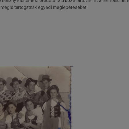
tó néhány kisnemesi eredetű falu közé tartozik. Itt a férfitánc 
, mégis tartogatnak egyedi meglepetéseket.