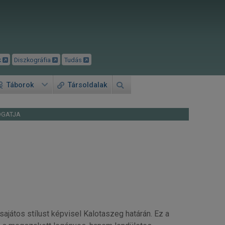
k
Diszkográfia
Tudás
Táborok
Társoldalak
OGATJA
játos stílust képvisel Kalotaszeg határán. Ez a