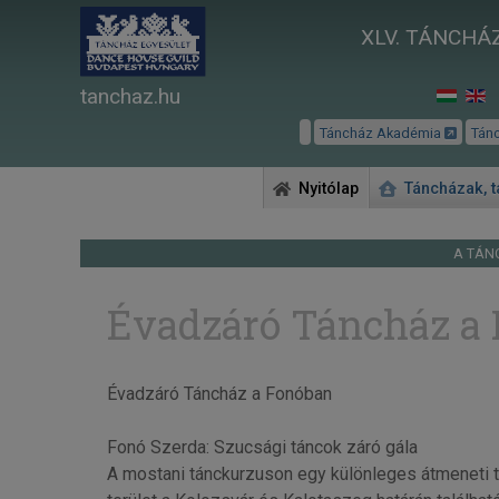
XLV. TÁNCHÁZ
tanchaz.hu
Táncház Akadémia
Tán
Nyitólap
Táncházak, 
A TÁN
Évadzáró Táncház a
Évadzáró Táncház a Fonóban
Fonó Szerda: Szucsági táncok záró gála
A mostani tánckurzuson egy különleges átmeneti t