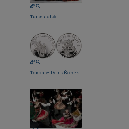
Társoldalak
Táncház Díj és Érmék