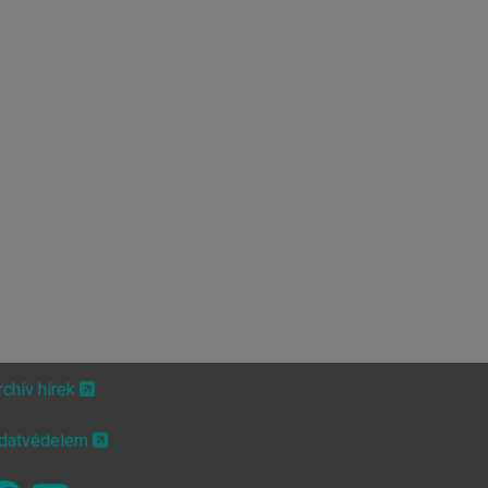
rchív hírek
datvédelem