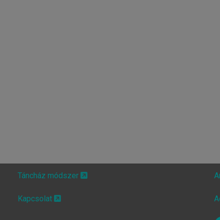
Táncház módszer
A
Kapcsolat
A