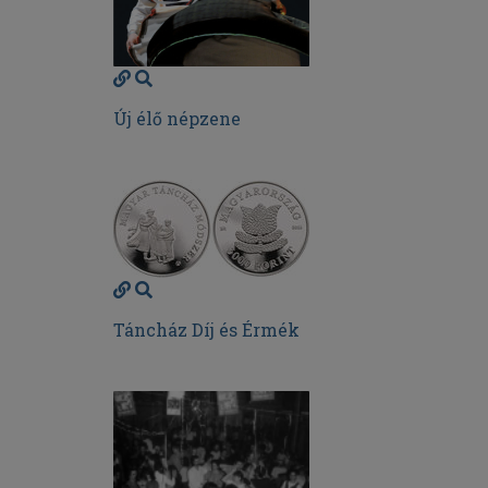
Új élő népzene
Táncház Díj és Érmék