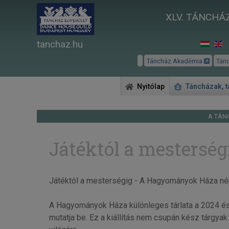
XLV. TÁNCHÁZ
tanchaz.hu
Táncház Akadémia
Tán
Nyitólap
Táncházak, 
A TÁN
Játéktól a mesterség
Játéktól a mesterségig - A Hagyományok Háza né
A Hagyományok Háza különleges tárlata a 2024 és
mutatja be. Ez a kiállítás nem csupán kész tárgya