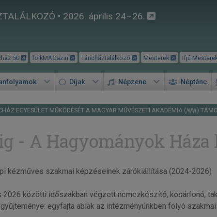
TALÁLKOZÓ • 2026. április 24–26.
cház 50
folkMAGazin
Táncháztalálkozó
Mesterek
Ifjú Mestere
tanfolyamok
Díjak
Népzene
Néptánc
CHÁZ EGYESÜLET MŰKÖDÉSÉT A MAGYAR MŰVÉSZETI AKADÉMIA (
) TÁM
ig - A Hagyományok Háza k
pi kézműves szakmai képzéseinek zárókiállítása (2024-2026)
 2026 közötti időszakban végzett nemezkészítő, kosárfonó, t
k gyűjteménye: egyfajta ablak az intézményünkben folyó szakmai 