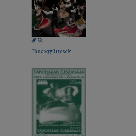
Táncegyüttesek