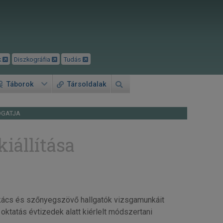
k
Diszkográfia
Tudás
Táborok
Társoldalak
OGATJA
iállítása
akács és szőnyegszövő hallgatók vizsgamunkáit
oktatás évtizedek alatt kiérlelt módszertani