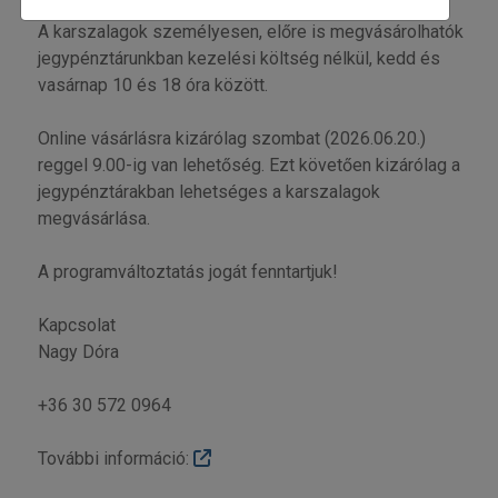
gyermek karszalag (6-18 éves korig): 1500 Ft
A karszalagok személyesen, előre is megvásárolhatók
jegypénztárunkban kezelési költség nélkül, kedd és
vasárnap 10 és 18 óra között.
Online vásárlásra kizárólag szombat (2026.06.20.)
reggel 9.00-ig van lehetőség. Ezt követően kizárólag a
jegypénztárakban lehetséges a karszalagok
megvásárlása.
A programváltoztatás jogát fenntartjuk!
Kapcsolat
Nagy Dóra
+36 30 572 0964
További információ: