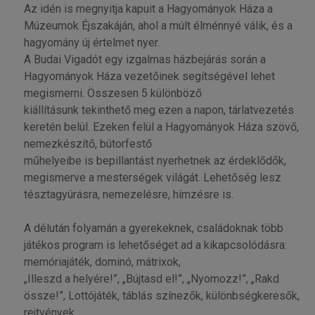
Az idén is megnyitja kapuit a Hagyományok Háza a
Múzeumok Éjszakáján, ahol a múlt élménnyé válik, és a
hagyomány új értelmet nyer.
A Budai Vigadót egy izgalmas házbejárás során a
Hagyományok Háza vezetőinek segítségével lehet
megismerni. Összesen 5 különböző
kiállításunk tekinthető meg ezen a napon, tárlatvezetés
keretén belül. Ezeken felül a Hagyományok Háza szövő,
nemezkészítő, bútorfestő
műhelyeibe is bepillantást nyerhetnek az érdeklődők,
megismerve a mesterségek világát. Lehetőség lesz
tésztagyúrásra, nemezelésre, hímzésre is.
A délután folyamán a gyerekeknek, családoknak több
játékos program is lehetőséget ad a kikapcsolódásra:
memóriajáték, dominó, mátrixok,
„Illeszd a helyére!”, „Bújtasd el!”, „Nyomozz!”, „Rakd
össze!”, Lottójáték, táblás színezők, különbségkeresők,
rejtvények.