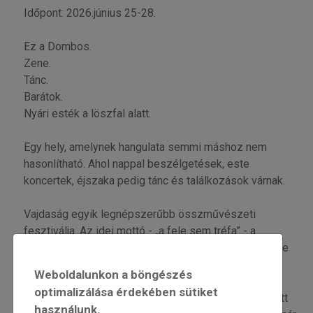
Időpont: 2026.június 25-28.
Ez a Dombos.
Zene.
Tánc.
Barátok.
Nyári esték a löszfal alatt.
Egy hely, amelynek hangulata semmi máshoz nem
hasonlítható. Ahol nappal beszélgetések, este
koncertek, éjszaka pedig tánc és találkozások várnak.
Vajdaság egyik legnépszerűbb összművészeti
fesztiválja. Az idei mottó - „a fele sem tréfa” - a
klímaváltozás és a társadalmi átalakulások kérdéseire
reflektál. A fesztiválon kerekasztal-beszélgetések,
Weboldalunkon a böngészés
kiállítások és koncertek mellett kiemelt irodalmi
optimalizálása érdekében sütiket
vendégekkel is találkozhat a közönség: többek között
használunk.