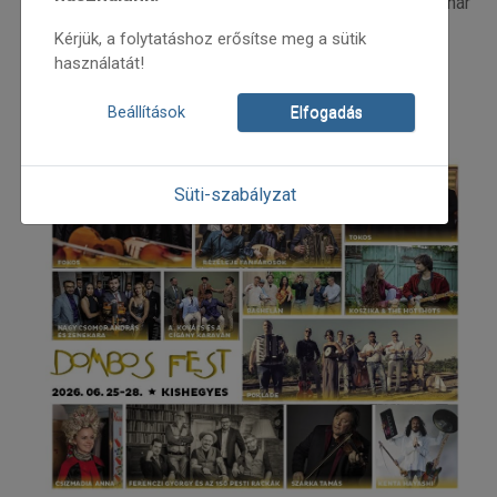
Tompa Andrea, Grecsó Krisztián, Kollár Árpád és Bognár
Péter is érkezik Kishegyesre.
Kérjük, a folytatáshoz erősítse meg a sütik
használatát!
Bővebb információ:
Beállítások
Elfogadás
Süti-szabályzat