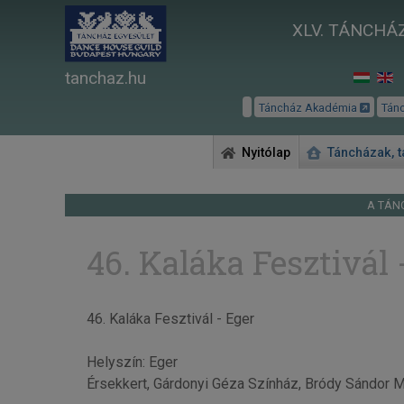
XLV. TÁNCHÁZ
tanchaz.hu
Táncház Akadémia
Tán
Nyitólap
Táncházak, 
A TÁN
46. Kaláka Fesztivál 
46. Kaláka Fesztivál - Eger
Helyszín: Eger
Érsekkert, Gárdonyi Géza Színház, Bródy Sándor 