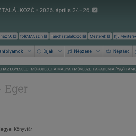
TALÁLKOZÓ • 2026. április 24–26.
cház 50
folkMAGazin
Táncháztalálkozó
Mesterek
Ifjú Mestere
tanfolyamok
Díjak
Népzene
Néptánc
CHÁZ EGYESÜLET MŰKÖDÉSÉT A MAGYAR MŰVÉSZETI AKADÉMIA (
) TÁM
- Eger
Megyei Könyvtár