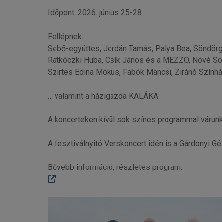
Időpont: 2026. június 25-28.
Fellépnek:
Sebő-együttes, Jordán Tamás, Palya Bea, Söndörgő
Ratkóczki Huba, Csík János és a MEZZO, Nóvé Soma 
Szirtes Edina Mókus, Fabók Mancsi, Ziránó Szính
… valamint a házigazda KALÁKA
A koncerteken kívül sok színes programmal várunk
A fesztiválnyitó Verskoncert idén is a Gárdonyi
Bővebb információ, részletes program: