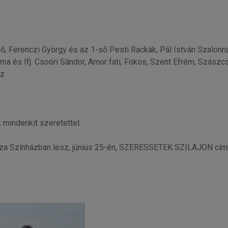
, Ferenczi György és az 1-ső Pesti Rackák, Pál István Szalonna
és Ifj. Csoóri Sándor, Amor fati, Fokos, Szent Efrém, Szászcsá
áz
 mindenkit szeretettel.
 Géza Színházban lesz, június 25-én, SZERESSETEK SZILAJON cím