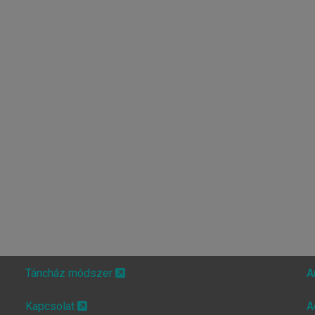
Táncház módszer
A
Kapcsolat
A