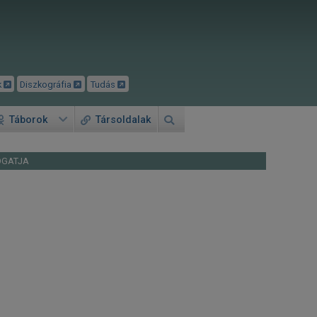
k
Diszkográfia
Tudás
Táborok
Társoldalak
OGATJA