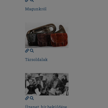
Magunkról
Társoldalak
Üzenet, hír beküldése