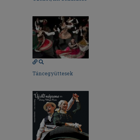
Táncegyüttesek