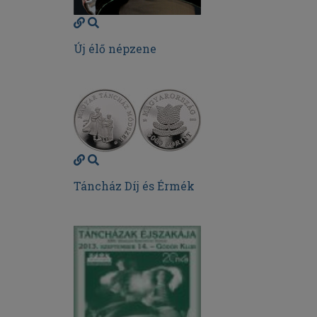
Új élő népzene
Táncház Díj és Érmék