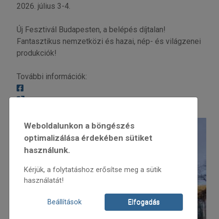
2026. július 3-4.
Új Fesztivál Budapesten, a belépés díjtalan!
Fantasztikus nemzetközi és hazai, nép- és világzenei
produkciók!
További információk:
Weboldalunkon a böngészés
optimalizálása érdekében sütiket
használunk.
Kérjük, a folytatáshoz erősítse meg a sütik
használatát!
Beállítások
Elfogadás