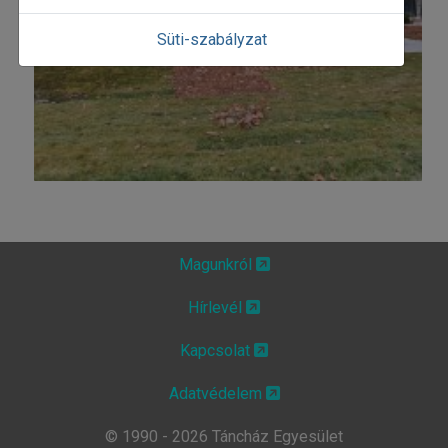
Süti-szabályzat
Magunkról
Hírlevél
Kapcsolat
Adatvédelem
© 1990 - 2026 Táncház Egyesület