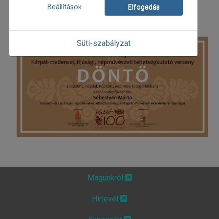
Bővebb információ:
Beállítások
Elfogadás
Süti-szabályzat
Magunkról
Hírlevél