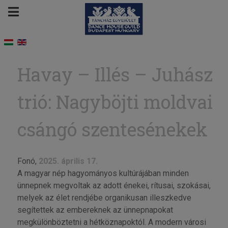
Havay – Illés – Juhász
trió: Nagyböjti moldvai
csángó szentesénekek
Fonó,
2025. április 17.
A magyar nép hagyományos kultúrájában minden
ünnepnek megvoltak az adott énekei, rítusai, szokásai,
melyek az élet rendjébe organikusan illeszkedve
segítettek az embereknek az ünnepnapokat
megkülönböztetni a hétköznapoktól. A modern városi