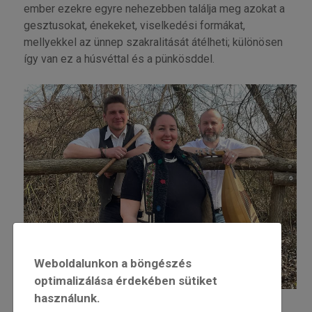
ember ezekre egyre nehezebben találja meg azokat a
gesztusokat, énekeket, viselkedési formákat,
mellyekkel az ünnep szakralitását átélheti; különösen
így van ez a húsvéttal és a pünkösddel.
Weboldalunkon a böngészés
optimalizálása érdekében sütiket
használunk.