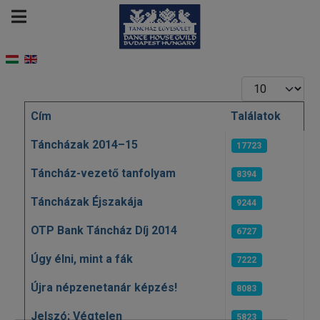
Tételek #
Cím
Találatok
Cikkek
Táncházak 2014–15
17723
Táncház-vezető tanfolyam
8394
Táncházak Éjszakája
9244
OTP Bank Táncház Díj 2014
6727
Úgy élni, mint a fák
7222
Újra népzenetanár képzés!
8083
Jelszó; Végtelen
5823