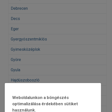
Debrecen
Decs
Eger
Gyergyószentmiklós
Gyimesközéplok
Györe
Gyula
Hajdúszoboszló
Kolozsvár
Weboldalunkon a böngészés
Méra
optimalizálása érdekében sütiket
használunk.
Miskolc