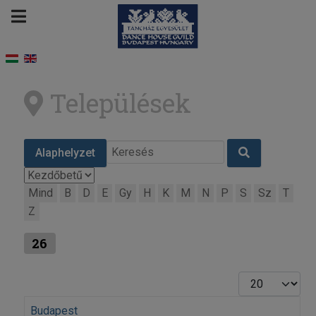
Települések
Alaphelyzet
Mind
B
D
E
Gy
H
K
M
N
P
S
Sz
T
Z
26
Tételek #
Budapest