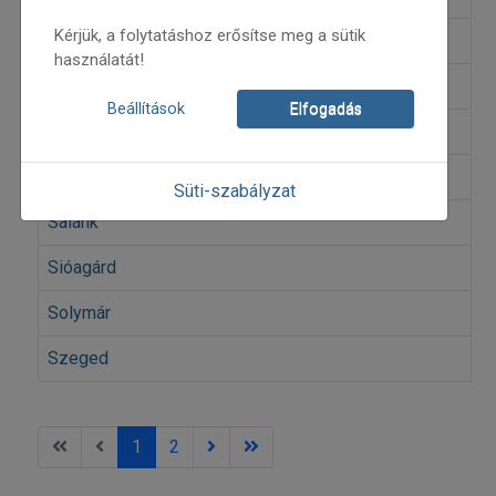
Kérjük, a folytatáshoz erősítse meg a sütik
Nagykálló
használatát!
Pécs
Beállítások
Elfogadás
Pozsony
Sajótiba
Süti-szabályzat
Salánk
Sióagárd
Solymár
Szeged
1
2