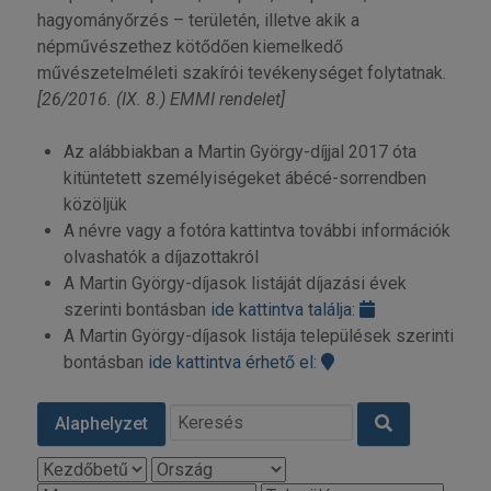
hagyományőrzés – területén, illetve akik a
népművészethez kötődően kiemelkedő
művészetelméleti szakírói tevékenységet folytatnak.
[26/2016. (IX. 8.) EMMI rendelet]
Az alábbiakban a Martin György-díjjal 2017 óta
kitüntetett személyiségeket ábécé-sorrendben
közöljük
A névre vagy a fotóra kattintva további információk
olvashatók a díjazottakról
A Martin György-díjasok listáját díjazási évek
szerinti bontásban
ide kattintva találja:
A Martin György-díjasok listája települések szerinti
bontásban
ide kattintva érhető el:
Alaphelyzet