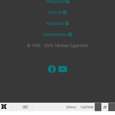
Magunkról
Hírlevél
Kapcsolat
Adatvédelem
© 1990 - 2026 Táncház Egyesület
350ms
7.697MB
77