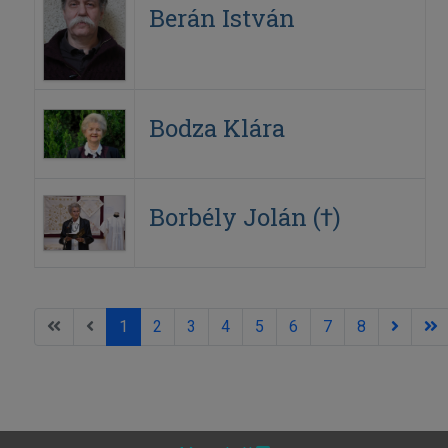
Berán István
Bodza Klára
Borbély Jolán (†)
1
2
3
4
5
6
7
8