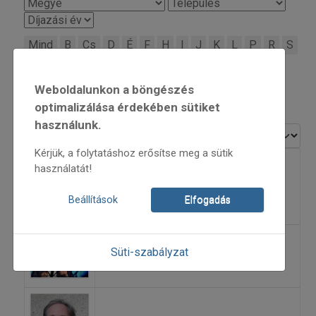
Mind
B
Cs
D
É
F
H
I
J
K
L
P
R
S
Sz
T
V
Weboldalunkon a böngészés
40
optimalizálása érdekében sütiket
használunk.
Tételek #
Kérjük, a folytatáshoz erősítse meg a sütik
használatát!
Bali János
Beállítások
Elfogadás
Balogh Kálmán
Süti-szabályzat