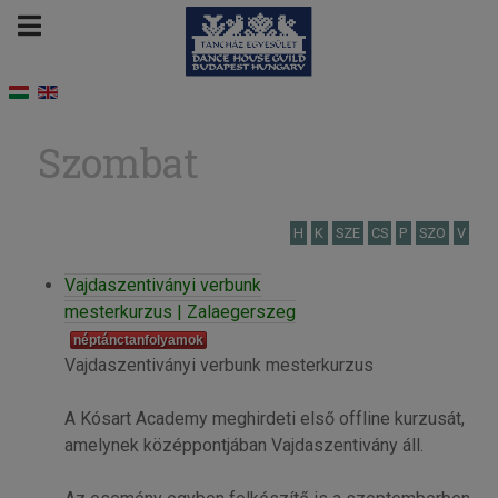
Szombat
H
K
SZE
CS
P
SZO
V
Vajdaszentiványi verbunk
mesterkurzus | Zalaegerszeg
néptánctanfolyamok
Vajdaszentiványi verbunk mesterkurzus
A Kósart Academy meghirdeti első offline kurzusát,
amelynek középpontjában Vajdaszentivány áll.