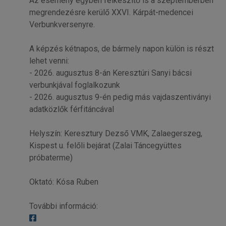
Az esemény egyben felkészítő is a szeptemberben
megrendezésre kerülő XXVI. Kárpát-medencei
Verbunkversenyre.
A képzés kétnapos, de bármely napon külön is részt
lehet venni:
- 2026. augusztus 8-án Keresztúri Sanyi bácsi
verbunkjával foglalkozunk
- 2026. augusztus 9-én pedig más vajdaszentiványi
adatközlők férfitáncával
Helyszín: Keresztury Dezső VMK, Zalaegerszeg,
Kispest u. felőli bejárat (Zalai Táncegyüttes
próbaterme)
Oktató: Kósa Ruben
További információ: