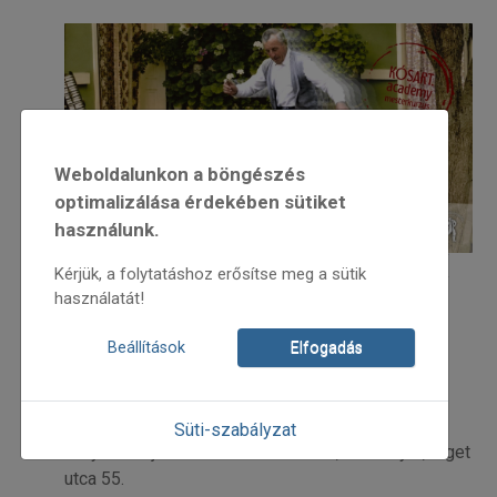
Weboldalunkon a böngészés
optimalizálása érdekében sütiket
használunk.
Néptáncképzés - Vajdaszentiványi páros táncok -
Kérjük, a folytatáshoz erősítse meg a sütik
Győr | Győr
használatát!
felnőtt táncházak
néptánctanfolyamok
Néptáncképzés - Vajdaszentiványi páros táncok
Beállítások
Elfogadás
Néptánckurzus és táncház
Süti-szabályzat
Helyszín: Újvárosi Művelődési Ház, 9025 Győr, Liget
utca 55.