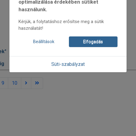
optimalizálása érdekében sütiket
használunk.
Kérjük, a folytatáshoz erősítse meg a sütik
használatát!
Beállítások
Elfogadás
ek"
ig
Süti-szabályzat
9
10