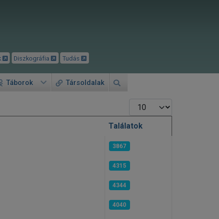
k
Diszkográfia
Tudás
Táborok
Társoldalak
Tételek #
Találatok
3867
4315
4344
4040