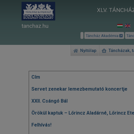
XLV. TÁNCHÁZ
tanchaz.hu
Táncház Akadémia
Tán
Nyitólap
Táncházak, 
Cím
Cikkek
Servet zenekar lemezbemutató koncertje
XXII. Csángó Bál
Örökül kaptuk – Lőrincz Aladárné, Lőrincz Ete
Felhívás!