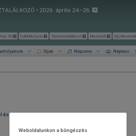
TALÁLKOZÓ • 2026. április 24–26.
cház 50
folkMAGazin
Táncháztalálkozó
Mesterek
Ifjú Mestere
tanfolyamok
Díjak
Népzene
Néptánc
l és Kontár Veronika közös kiállítása
Weboldalunkon a böngészés