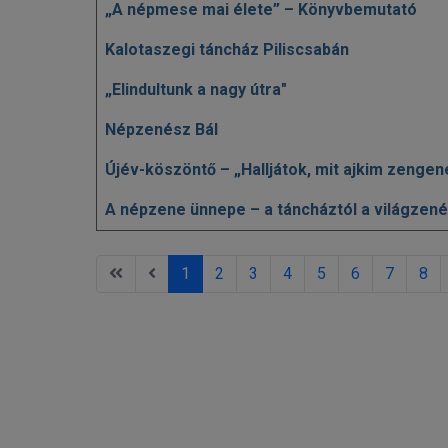
„A népmese mai élete” – Könyvbemutató
Kalotaszegi táncház Piliscsabán
„Elindultunk a nagy útra"
Népzenész Bál
Újév-köszöntő – „Halljátok, mit ajkim zengen
A népzene ünnepe – a táncháztól a világzené
1
2
3
4
5
6
7
8