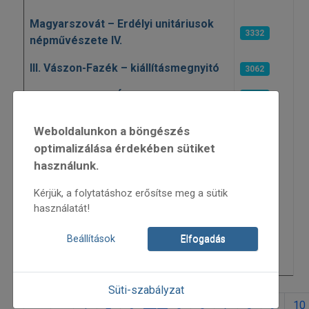
Magyarszovát – Erdélyi unitáriusok
3332
népművészete IV.
III. Vászon-Fazék – kiállításmegnyitó
3062
Citerás táncház Óbudán
3423
A köznépi tárgyi világ
Weboldalunkon a böngészés
differenciáltsága és változása a 18-
3154
optimalizálása érdekében sütiket
19. századi Magyarországon
használunk.
Tiszta(?) város – tudományközi
Kérjük, a folytatáshoz erősítse meg a sütik
3211
konferencia
használatát!
„Miről apánk régen szólt..." –
Beállítások
Elfogadás
Innovatív zenés üzenetek paraszti
3050
kultúránkból
Süti-szabályzat
1
2
3
4
5
6
7
8
9
10