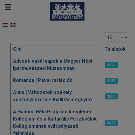
Tételek #
Cím
Találatok
Cikkek
Adventi vasárnapok a Magyar Népi
3179
Iparművészeti Múzeumban
Romance | Páva-variációk
3189
Anna | Változatok székely
3266
asszonysorsra – Kiállításmegnyitó
A Halmos Béla Program Ideiglenes
Kollégium és a Kulturális Fesztiválok
3037
Kollégiumának nyílt pályázati
felhívása