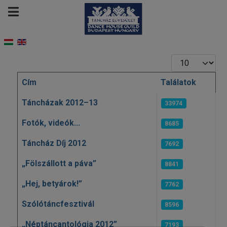
Tételek #
Cím
Találatok
Cikkek
Táncházak 2012–13
33974
Fotók, videók...
8685
Táncház Díj 2012
7692
„Fölszállott a páva”
8841
„Hej, betyárok!”
7762
Szólótáncfesztivál
8596
„Néptáncantológia 2012”
7193