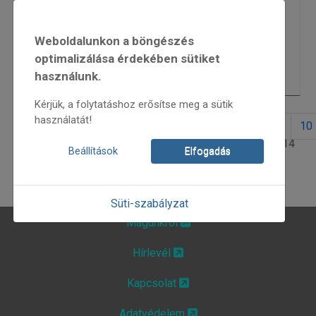
folkMAGazin 2012/6
6696
Weboldalunkon a böngészés
Papó zenedéje
7267
optimalizálása érdekében sütiket
használunk.
Bukovinai székelyek
7185
Kérjük, a folytatáshoz erősítse meg a sütik
használatát!
1
2
3
4
5
6
7
8
9
10
1. oldal / 14
Beállítások
Elfogadás
Süti-szabályzat
Magunkról
Hírlevél
Kapcsolat
Adatvédelem