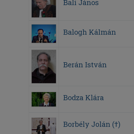
Bali János
Balogh Kálmán
Berán István
Bodza Klára
Borbély Jolán (†)