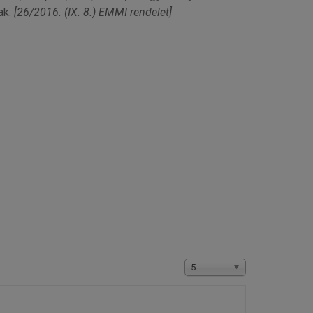
ak.
[26/2016. (IX. 8.) EMMI rendelet]
Tételek #
5