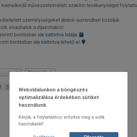
n kiemelkedő művészetelméleti szakírói tevékenységet folytatn
a kitüntetett személyiségeket ábécé-sorrendben közöljük
ciók olvashatók a díjazottakról
szerinti bontásban
ide kattintva találja:
erinti bontásban
ide kattintva érhető el:
Díjazási év
R
S
Sz
T
V
Weboldalunkon a böngészés
optimalizálása érdekében sütiket
használunk.
Kérjük, a folytatáshoz erősítse meg a sütik
használatát!