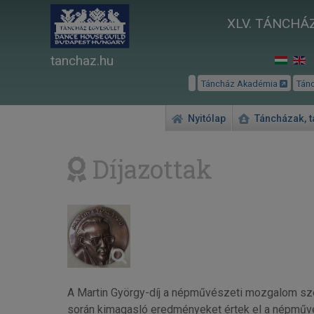
XLV. TÁNCHÁZ
tanchaz.hu
Táncház Akadémia
Tán
Nyitólap
Táncházak, 
Díjazottak
A Martin György-díj a népművészeti mozgalom sz
során kimagasló eredményeket értek el a népművé