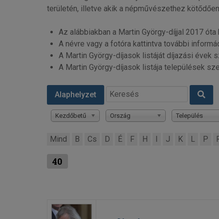
területén, illetve akik a népművészethez kötődőe
Az alábbiakban a Martin György-díjjal 2017 ót
A névre vagy a fotóra kattintva további informá
A Martin György-díjasok listáját díjazási évek 
A Martin György-díjasok listája települések sz
Alaphelyzet
Kezdőbetű
Ország
Település
Mind
B
Cs
D
É
F
H
I
J
K
L
P
40