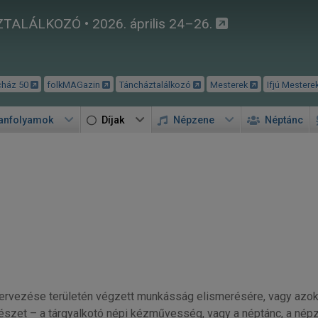
TALÁLKOZÓ • 2026. április 24–26.
cház 50
folkMAGazin
Táncháztalálkozó
Mesterek
Ifjú Mestere
tanfolyamok
Díjak
Népzene
Néptánc
ervezése területén végzett munkásság elismerésére, vagy az
szet – a tárgyalkotó népi kézművesség, vagy a néptánc, a nép