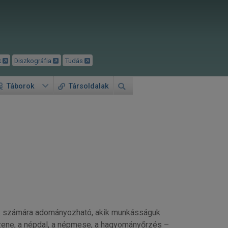
k
Diszkográfia
Tudás
Táborok
Társoldalak
ok számára adományozható, akik munkásságuk
zene, a népdal, a népmese, a hagyományőrzés –