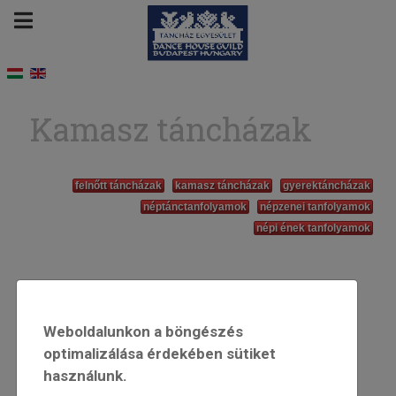
Kamasz táncházak
felnőtt táncházak
kamasz táncházak
gyerektáncházak
néptánctanfolyamok
népzenei tanfolyamok
népi ének tanfolyamok
Weboldalunkon a böngészés
optimalizálása érdekében sütiket
használunk.