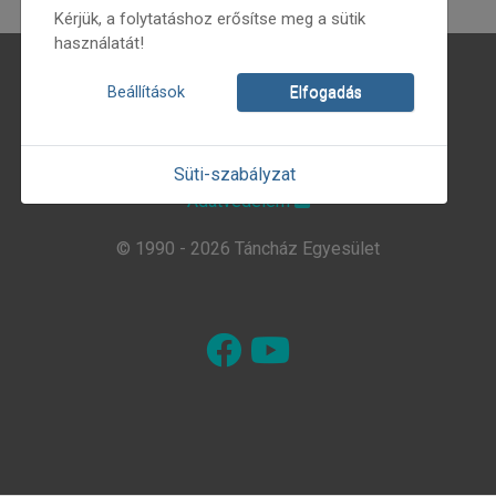
Kérjük, a folytatáshoz erősítse meg a sütik
használatát!
Magunkról
Beállítások
Elfogadás
Hírlevél
Kapcsolat
Süti-szabályzat
Adatvédelem
© 1990 - 2026 Táncház Egyesület