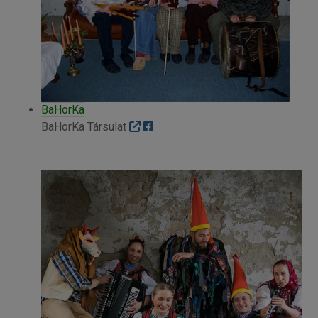
BaHorKa
BaHorKa Társulat