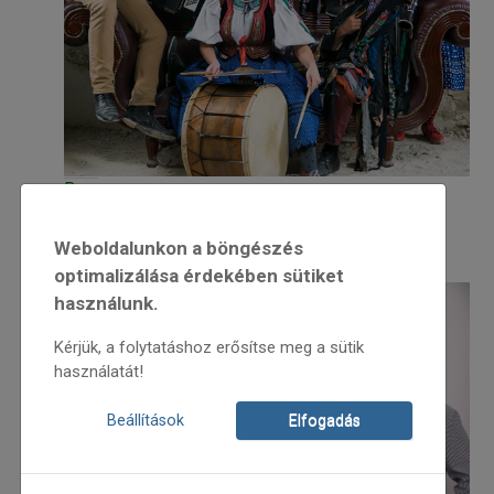
Bara
Bara – Tárnok
Weboldalunkon a böngészés
optimalizálása érdekében sütiket
használunk.
Kérjük, a folytatáshoz erősítse meg a sütik
használatát!
Beállítások
Elfogadás