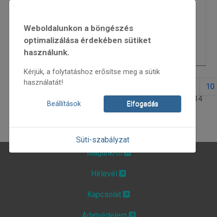
Fényerdők
6096
Weboldalunkon a böngészés
Bocskai-jubileum
5656
optimalizálása érdekében sütiket
használunk.
„...hogy hasznára lehessek..."
5538
Kérjük, a folytatáshoz erősítse meg a sütik
használatát!
1
2
3
4
5
6
7
8
9
10
2. oldal / 14
Beállítások
Elfogadás
Süti-szabályzat
Magunkról
Hírlevél
Kapcsolat
Adatvédelem