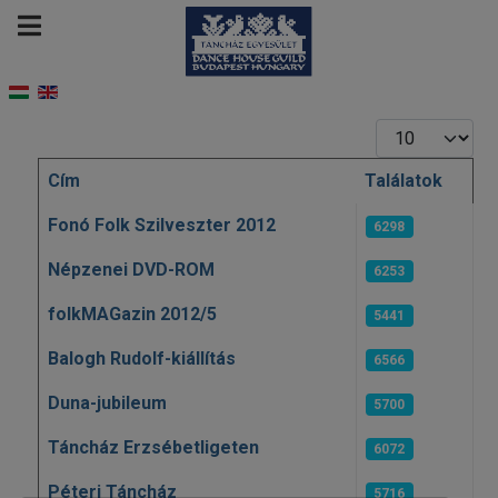
Tételek #
Cím
Találatok
Cikkek
Fonó Folk Szilveszter 2012
6298
Népzenei DVD-ROM
6253
folkMAGazin 2012/5
5441
Balogh Rudolf-kiállítás
6566
Duna-jubileum
5700
Táncház Erzsébetligeten
6072
Péteri Táncház
5716