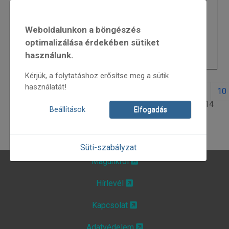
Héttorony Fesztivál 2012
5789
Weboldalunkon a böngészés
folkMAGazin 2012/4
5724
optimalizálása érdekében sütiket
használunk.
„Új élő népzene” 2013
7143
Kérjük, a folytatáshoz erősítse meg a sütik
használatát!
1
2
3
4
5
6
7
8
9
10
3. oldal / 14
Beállítások
Elfogadás
Süti-szabályzat
Magunkról
Hírlevél
Kapcsolat
Adatvédelem