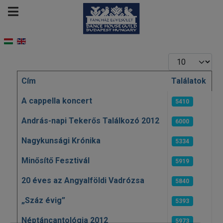
Tételek #
Cím
Találatok
Cikkek
A cappella koncert
5410
András-napi Tekerős Találkozó 2012
6000
Nagykunsági Krónika
5334
Minősítő Fesztivál
5919
20 éves az Angyalföldi Vadrózsa
5840
„Száz évig”
5393
Néptáncantológia 2012
5973