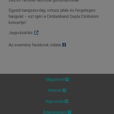
Dezső Társulat táncosai gondoskodnak.
Egyedi hangzásvilág, virtuóz játék és fergeteges
hangulat – ezt ígéri a Cimbaliband Dupla Cimbalom
koncertje!
Jegyvásárlás:
Az esemény facebook oldala:
Magunkról
Hírlevél
Kapcsolat
Adatvédelem