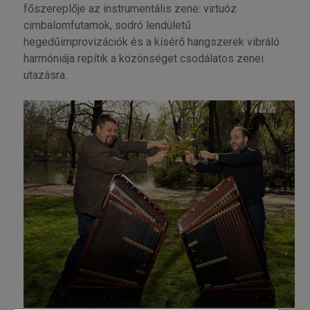
főszereplője az instrumentális zene: virtuóz
cimbalomfutamok, sodró lendületű
hegedűimprovizációk és a kísérő hangszerek vibráló
harmóniája repítik a közönséget csodálatos zenei
utazásra.