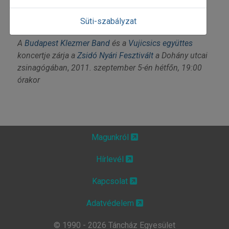
Süti-szabályzat
A
Budapest Klezmer Band
és a
Vujicsics együttes
koncertje zárja a
Zsidó Nyári Fesztivált
a Dohány utcai
zsinagógában
,
2011. szeptember 5-én hétfőn, 19:00
órakor
Magunkról
Hírlevél
Kapcsolat
Adatvédelem
© 1990 - 2026 Táncház Egyesület