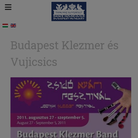
Budapest Klezmer és
Vujicsics