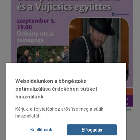
Weboldalunkon a böngészés
optimalizálása érdekében sütiket
használunk.
Kérjük, a folytatáshoz erősítse meg a sütik
használatát!
A Budapest Klezmer Band
Beállítások
Elfogadás
és a Vujicsics Együttes koncertje
Budapest,
2011. szeptember 5.