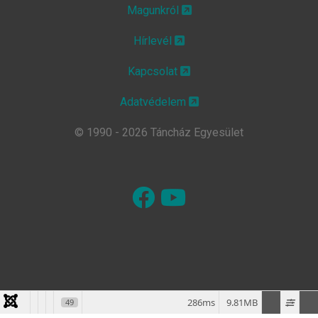
Magunkról
Hírlevél
Kapcsolat
Adatvédelem
© 1990 - 2026 Táncház Egyesület
286ms
9.81MB
49