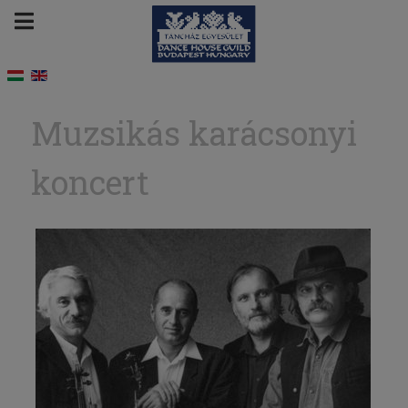
Muzsikás karácsonyi
koncert