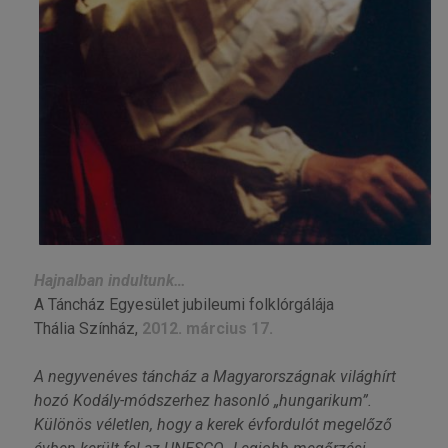
Hajnalban indultunk…
A Táncház Egyesület jubileumi folklórgálája
Thália Színház,
2012. március 17.
A negyvenéves táncház a Magyarországnak világhírt
hozó Kodály-módszerhez hasonló „hungarikum”.
Különös véletlen, hogy a kerek évfordulót megelőző