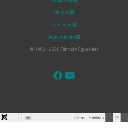
Magunkról
Hírlevél
Kapcsolat
Adatvédelem
© 1990 - 2026 Táncház Egyesület
286ms
9.868MB
49