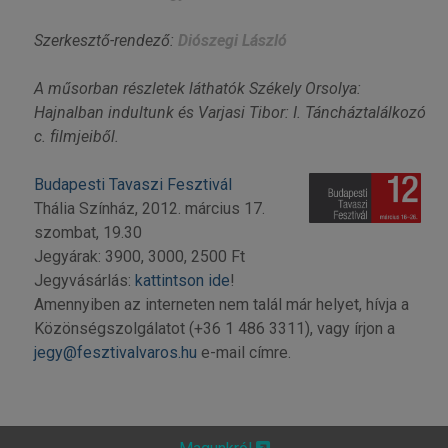
Szerkesztő-rendező:
Diószegi László
A műsorban részletek láthatók Székely Orsolya:
Hajnalban indultunk és Varjasi Tibor: I. Táncháztalálkozó
c. filmjeiből.
Budapesti Tavaszi Fesztivál
Thália Színház, 2012. március 17.
szombat, 19.30
Jegyárak: 3900, 3000, 2500 Ft
Jegyvásárlás:
kattintson ide
!
Amennyiben az interneten nem talál már helyet, hívja a
Közönségszolgálatot (+36 1 486 3311), vagy írjon a
jegy@fesztivalvaros.hu
e-mail címre.