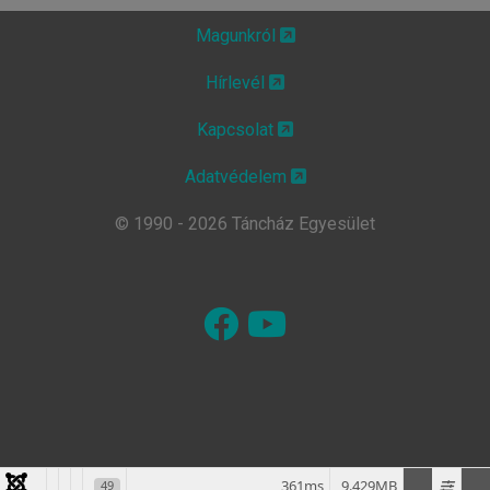
Magunkról
Hírlevél
Kapcsolat
Adatvédelem
© 1990 - 2026 Táncház Egyesület
361ms
9.429MB
49