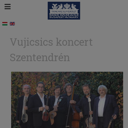
Vujicsics koncert
Szentendrén