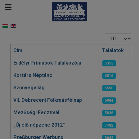
Tételek #
Cím
Találatok
Cikkek
Erdélyi Prímások Találkozója
5353
Kortárs Néptánc
5516
Szőnyegvilág
5550
VII. Debreceni Folkmásfélnap
5984
Mezőségi Fesztivál
5836
„Új élő népzene 2012”
7482
Preßburger Werbung
5643