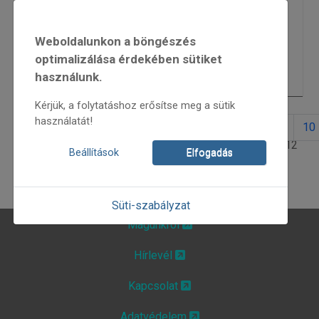
Bakonyfeszt
5588
Weboldalunkon a böngészés
Csürrentő és Fakutya
5680
optimalizálása érdekében sütiket
használunk.
Téka 35
5878
Kérjük, a folytatáshoz erősítse meg a sütik
használatát!
1
2
3
4
5
6
7
8
9
10
4. oldal / 12
Beállítások
Elfogadás
Süti-szabályzat
Magunkról
Hírlevél
Kapcsolat
Adatvédelem