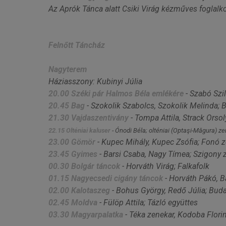
Az Aprók Tánca alatt Csiki Virág kézműves foglalko
Felnőtt Táncház
Nagyterem
Háziasszony: Kubinyi Júlia
20.00 Széki pár Halmos Béla emlékére
- Szabó Szi
20.45 Bag
- Szokolik Szabolcs, Szokolik Melinda; 
21.30 Vajdaszentivány
- Tompa Attila, Strack Orso
22.15 Olténiai kaluser
- Ónodi Béla; olténiai (Optaşi-Măgura) z
23.00 Gömör
- Kupec Mihály, Kupec Zsófia; Fonó 
23.45 Gyimes
- Barsi Csaba, Nagy Tímea; Szigony 
00.30 Bolgár táncok
- Horváth Virág; Falkafolk
01.15 Nagyecsedi cigány táncok
- Horváth Pákó, 
02.00 Kalotaszeg
- Bohus György, Redő Júlia; Bud
02.45 Moldva
- Fülöp Attila; Tázló együttes
03.30 Magyarpalatka
- Téka zenekar, Kodoba Flori