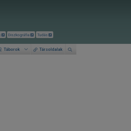
k
Diszkográfia
Tudás
Táborok
Társoldalak