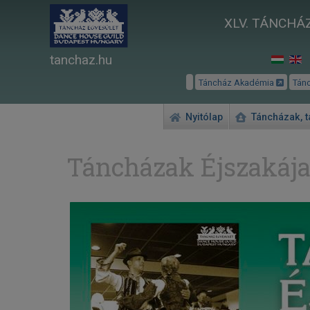
XLV. TÁNCHÁZ
tanchaz.hu
Táncház Akadémia
Tán
Nyitólap
Táncházak, 
Táncházak Éjszakája