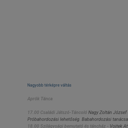
Nagyobb térképre váltás
Aprók Tánca
17.00 Családi Játszó-Táncoló
Nagy Zoltán József é
Próbahordozási lehetőség. Babahordozási tanácsad
18.00
Szilágysági
bemutató és táncház -
Vojtek At