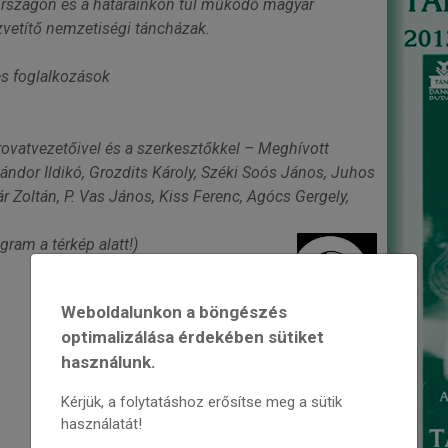
rszágon és a határainkon túl működő magyar
zvetítő nemzetiségi táncházak.
 foglalkozások
rovatvezetőivel és a szerkesztőkkel – Meghívott
ándor Ildikó, Grozdits Károly, Széki Soós János, Juhos
 Zoltán, P. Vas János, Kiss Ferenc, Agócs Gergely,
ram a térkép alatt!)
Weboldalunkon a böngészés
optimalizálása érdekében sütiket
használunk.
Kérjük, a folytatáshoz erősítse meg a sütik
használatát!