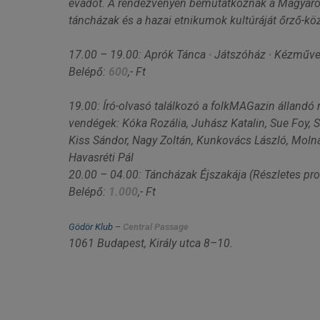
évadot. A rendezvényen bemutatkoznak a Magyaro
táncházak és a hazai etnikumok kultúráját őrző-kö
17.00 – 19.00: Aprók Tánca
∙
Játszóház
∙
Kézműves
Belépő:
600
,- Ft
19.00: Író-olvasó találkozó a folkMAGazin állandó 
vendégek: Kóka Rozália, Juhász Katalin, Sue Foy, S
Kiss Sándor, Nagy Zoltán, Kunkovács László, Molnár
Havasréti Pál
20.00 – 04.00: Táncházak Éjszakája (Részletes prog
Belépő:
1.000
,- Ft
Gödör Klub
–
Central Passage
1061 Budapest, Király utca 8–10.