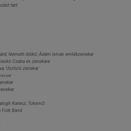
zást tart.
lárd, Németh Ildikó; Ádám István emlékzenekar
Blaskó Csaba és zenekara
lya; Üsztürü zenekar
enészek
zenekar
zenekar
Balogh Katesz; TukemO
a Folk Band
n