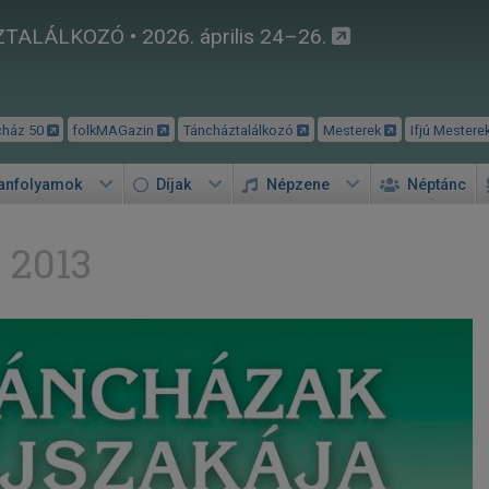
TALÁLKOZÓ • 2026. április 24–26.
cház 50
folkMAGazin
Táncháztalálkozó
Mesterek
Ifjú Mestere
tanfolyamok
Díjak
Népzene
Néptánc
 2013