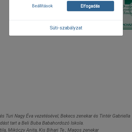
Beállítások
Elfogadás
Süti-szabályzat
s Turi Nagy Éva vezetésével; Bekecs zenekar és Tintér Gabriella
ást tart a Beli Buba Babahordozó Iskola.
tila, Mikóczy Anita, Kis Bihari Te.; Magos zenekar