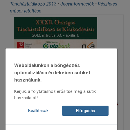
Táncháztalálkozó 2013
•
Jegyinformációk
•
Részletes
műsor letöltése
Weboldalunkon a böngészés
optimalizálása érdekében sütiket
használunk.
Kérjük, a folytatáshoz erősítse meg a sütik
használatát!
Beállítások
Elfogadás