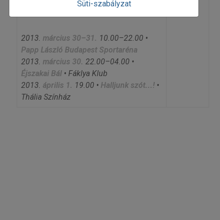
Süti-szabályzat
2013.
március 30–31.
10.00–22.00 •
Papp László Budapest Sportaréna
2013.
március 30.
22.00–04.00 •
Éjszakai Bál
• Fáklya Klub
2013.
április 1.
19.00 •
Halljunk szót...!
•
Thália Színház