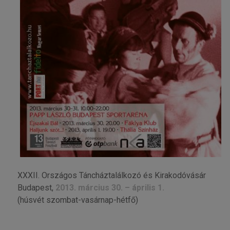
XXXII. Országos Táncháztalálkozó és Kirakodóvásár
Budapest,
2013. március 30. – április 1.
(húsvét szombat-vasárnap-hétfő)